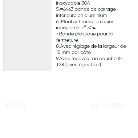
inoxydable 304
5.#6463 bande de barrage
inférieure en aluminium
6. Montant mural en acier
inoxydable n° 304
7.Bande plastique pour la
fermeture
8.Avec réglage de la largeur de
15 mm par côté
9.Avec receveur de douche K-
T28 (avec égouttoir)
MAISON
WHY KORRA
À propos de KORRA
Service KORRA
Pourquoi KORRA
Contrôle de qualité
Nouvelles
Certification