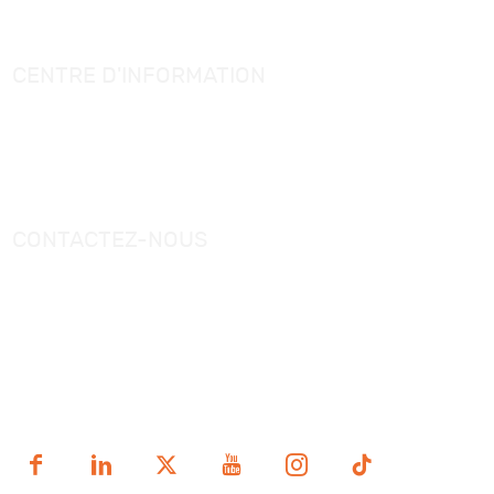
Actualités industrielles
Connaissance des articles de salle de bain
CENTRE D'INFORMATION
Catalogue
Vidéos
CONTACTEZ-NOUS
Tél.：
+0086-757-86696962
/
+0086-757 86696963
E-mail：
sales@korraware.com
Centre industriel de fabrication intelligente Yingyue, n°
2, route Nanping Est, district de Nanhai, ville de Foshan,
province du Guangdong, Chine.