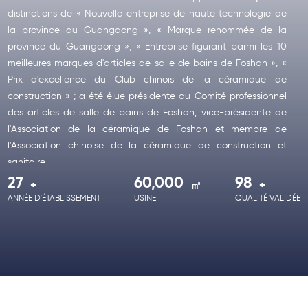
distinctions de « Nouvelle entreprise de haute technologie de
la province du Guangdong », « Marque renommée de la
province du Guangdong », « Entreprise figurant parmi les 10
meilleures marques d'articles de salle de bains de Foshan », «
Prix d'excellence du Club chinois de la céramique de
construction » ; a été élue présidente du Comité professionnel
des articles de salle de bains de Foshan, vice-présidente de
l'Association de la céramique de Foshan et membre de
l'Association chinoise de la céramique de construction et
sanitaire.
27
60,000
98
est désormais implantée au sein du Centre industriel de
KORRA
ANNÉE D'ÉTABLISSEMENT
USINE
QUALITÉ VALIDÉE
fabrication intelligente de Yingyue, situé au n° 2, rue Nanping
Est, rue Guicheng, district de Nanhai, ville de Foshan, province
du Guangdong, en Chine. Ce site se trouve à proximité
immédiate de la station de métro Qiandeng Lake (à 3 km, soit
10 minutes en voiture), de la gare de Guangzhou Sud (à 15 km,
soit 30 minutes en voiture) et de l'aéroport international de
Guangzhou Baiyun (à 50 km, soit 1 heure en voiture). Avec une