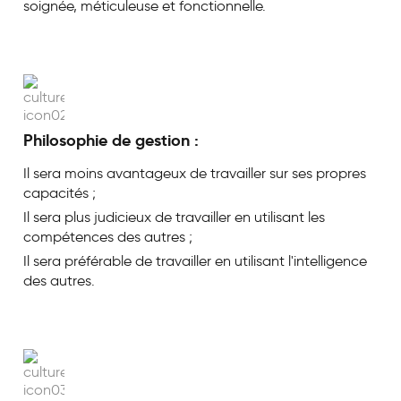
objectif qualité « 100 % de conformité et 90 % de satisfaction
soignée, méticuleuse et fonctionnelle.
client »,
a investi massivement dans la construction
KORRA
d'
un
d'inspection et a obtenu les certifications CE, ETL, TUV,
centre
ACS, BS, UPC/CUPC, BSCI, SASO et les certifications
ISO 9001:2015, ISO 14001:2015 et OHSAS 18001, grâce à
l'intégration de technologies allemandes et à une gestion
rigoureuse. Nous garantissons la précision et le savoir-faire de
Philosophie de gestion :
chaque étape de production et accordons une importance
Il sera moins avantageux de travailler sur ses propres
primordiale à la rigueur du processus pour des résultats
capacités ;
optimaux, assurant ainsi à nos clients des produits et services
Il sera plus judicieux de travailler en utilisant les
de haute qualité.
compétences des autres ;
à respecter sa philosophie de marque « Créer
KORRA
s'attache
Il sera préférable de travailler en utilisant l'intelligence
un environnement de bain d'une qualité exceptionnelle ; offrir
des autres.
un plaisir de détente raffiné » ainsi que son esprit d'entreprise
« Unité, pragmatisme, innovation », et s'engage à proposer des
produits et services de haute qualité à une clientèle diversifiée.
L'engagement écologique est au cœur de ses préoccupations.
Aujourd'hui, les produits
sont distribués dans plus de 100
KORRA