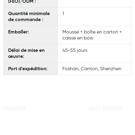
(FEO)/ODM :
Quantité minimale
1
de commande :
Emballer:
Mousse + boîte en carton +
caisse en bois
Délai de mise en
45-55 jours
œuvre:
Port d'expédition:
Foshan, Canton, Shenzhen
MAISON
WHY KORRA
À propos de KORRA
Service KORRA
Pourquoi KORRA
Contrôle de qualité