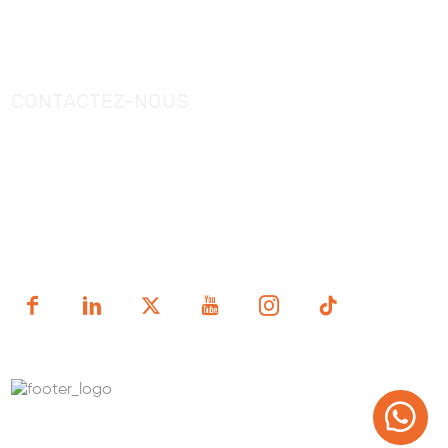
Vidéos
CONTACTEZ-NOUS
Tél.：
+0086-757-86696962
/
+0086-757 86696963
E-mail：
sales@korraware.com
Centre industriel de fabrication intelligente Yingyue, n°
2, route Nanping Est, district de Nanhai, ville de Foshan,
province du Guangdong, Chine.
Copyright (c) 1998-2025 FOSHAN KORRA BATH WARE
TECHNOLOGY CO.,LTD.