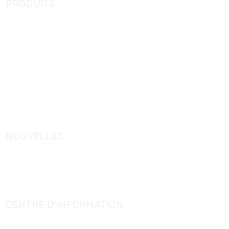
PRODUITS
Nouveaux produits
Cabine de douche
Baignoire simple
Baignoire de massage
Panneau de douche
Receveur de douche
Mitigeur de baignoire autoportant
NOUVELLES
Actualités de KORRA
Actualités industrielles
Connaissance des articles de salle de bain
CENTRE D'INFORMATION
Catalogue