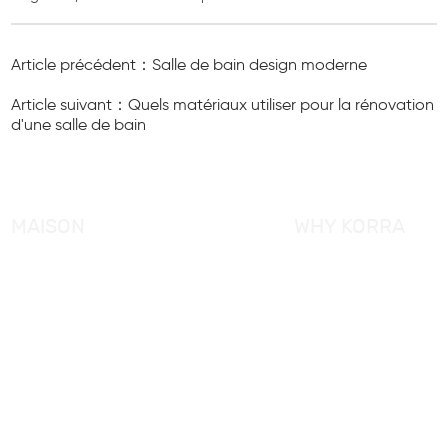
Article précédent：Salle de bain design moderne
Article suivant：Quels matériaux utiliser pour la rénovation
d'une salle de bain
MAISON
WHY KORRA
À propos de KORRA
Service KORRA
Pourquoi KORRA
Contrôle de qualité
Nouvelles
Certification
Produits
Solution KORRA
FAQ
Contactez-nous