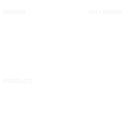
MAISON
WHY KORRA
À propos de KORRA
Service KORRA
Pourquoi KORRA
Contrôle de qualité
Nouvelles
Certification
Produits
Solution KORRA
FAQ
Contactez-nous
PRODUITS
Nouveaux produits
Cabine de douche
Baignoire simple
Baignoire de massage
Panneau de douche