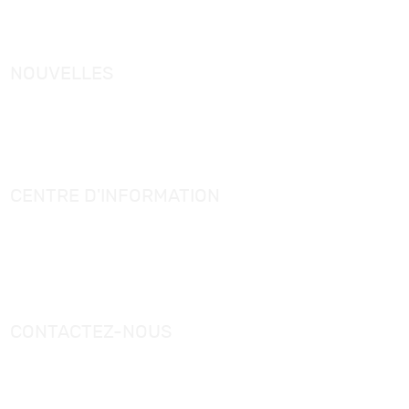
Receveur de douche
Mitigeur de baignoire autoportant
NOUVELLES
Actualités de KORRA
Actualités industrielles
Connaissance des articles de salle de bain
CENTRE D'INFORMATION
Catalogue
Vidéos
CONTACTEZ-NOUS
Tél.：
+0086-757-86696962
/
+0086-757 86696963
E-mail：
sales@korraware.com